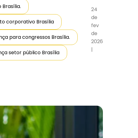
Brasília.
24
de
o corporativo Brasília
fev
de
ça para congressos Brasília.
2026
|
ça setor público Brasília