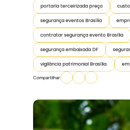
portaria terceirizada preço
custo
segurança eventos Brasília
empre
contratar segurança evento Brasília
segurança embaixada DF
seguran
vigilância patrimonial Brasília.
emp
Compartilhar
: